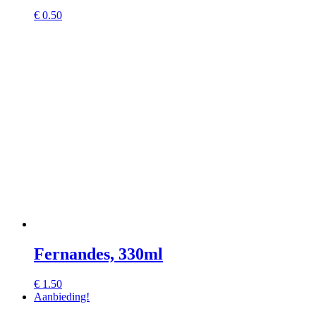
€
0.50
Fernandes, 330ml
€
1.50
Aanbieding!