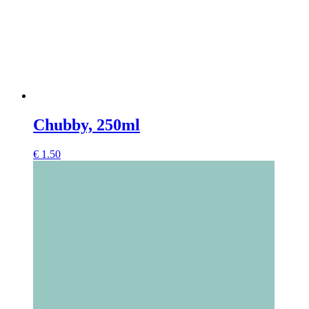
Chubby, 250ml
€
1.50