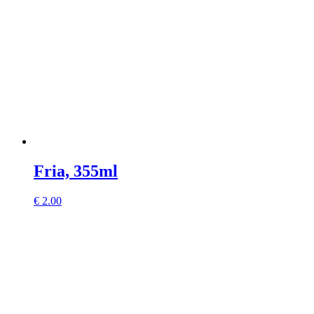
Fria, 355ml
€
2.00