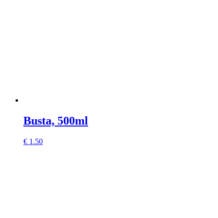
Busta, 500ml
€
1.50